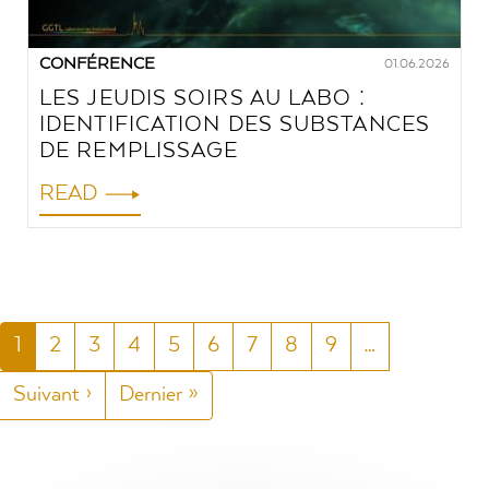
CONFÉRENCE
01.06.2026
LES JEUDIS SOIRS AU LABO :
IDENTIFICATION DES SUBSTANCES
DE REMPLISSAGE
READ
PAGINATION
Page
1
Page
2
Page
3
Page
4
Page
5
Page
6
Page
7
Page
8
Page
9
…
courante
Page
Suivant ›
Dernière
Dernier »
suivante
page