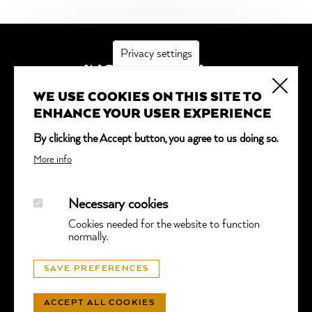
Privacy settings
INSCRIPTION
WE USE COOKIES ON THIS SITE TO
*
obligatoire
ENHANCE YOUR USER EXPERIENCE
Adresse email
*
By clicking the Accept button, you agree to us doing so.
More info
Necessary cookies
Cookies needed for the website to function
normally.
© GGTL LABORATORIES
SAVE PREFERENCES
PROTECTION DES DONNÉES
- SITE WEB PAR
LUNIC
ACCEPT ALL COOKIES