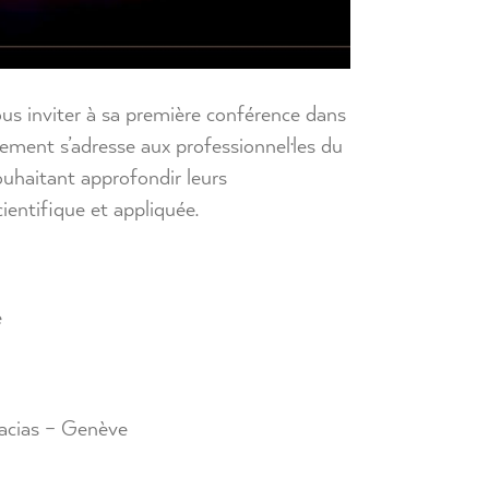
ous inviter à sa première conférence dans
ement s’adresse aux professionnel·les du
souhaitant approfondir leurs
ientifique et appliquée.
e
cacias – Genève