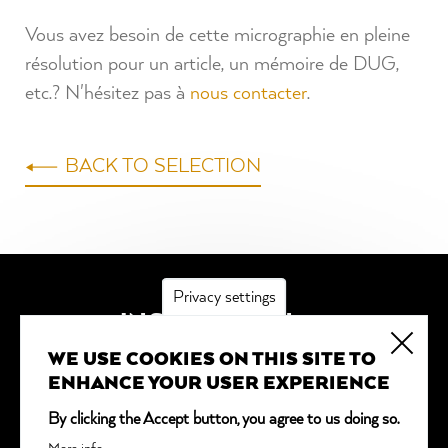
Vous avez besoin de cette micrographie en pleine
résolution pour un article, un mémoire de DUG,
etc.? N'hésitez pas à
nous contacter
.
BACK TO SELECTION
Privacy settings
INSCRIPTION
WE USE COOKIES ON THIS SITE TO
*
obligatoire
ENHANCE YOUR USER EXPERIENCE
Adresse email
*
By clicking the Accept button, you agree to us doing so.