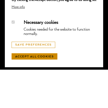
More info
Necessary cookies
Cookies needed for the website to function
normally.
© GGTL LABORATORIES
SAVE PREFERENCES
PROTECTION DES DONNÉES
- SITE WEB PAR
LUNIC
ACCEPT ALL COOKIES