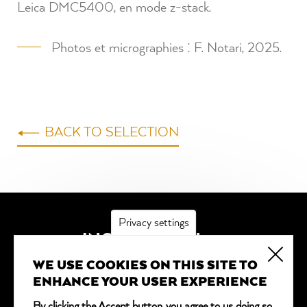
Leica DMC5400, en mode z-stack.
Photos et micrographies : F. Notari, 2025.
BACK TO SELECTION
Privacy settings
INSCRIPTION
WE USE COOKIES ON THIS SITE TO
*
obligatoire
ENHANCE YOUR USER EXPERIENCE
Adresse email
*
By clicking the Accept button, you agree to us doing so.