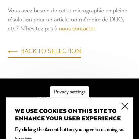
Vous avez besoin de cette micrographie en pleine
résolution pour un article, un mémoire de DUG,
etc.? N'hésitez pas à
nous contacter
.
BACK TO SELECTION
Privacy settings
INSCRIPTION
WE USE COOKIES ON THIS SITE TO
*
obligatoire
ENHANCE YOUR USER EXPERIENCE
Adresse email
*
By clicking the Accept button, you agree to us doing so.
More info