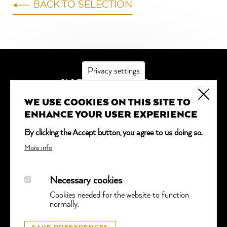
BACK TO SELECTION
Privacy settings
INSCRIPTION
WE USE COOKIES ON THIS SITE TO
*
obligatoire
ENHANCE YOUR USER EXPERIENCE
Adresse email
*
By clicking the Accept button, you agree to us doing so.
More info
Necessary cookies
Cookies needed for the website to function
normally.
© GGTL LABORATORIES