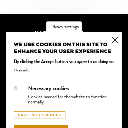
Privacy settings
INSCRIPTION
WE USE COOKIES ON THIS SITE TO
*
obligatoire
ENHANCE YOUR USER EXPERIENCE
Adresse email
*
By clicking the Accept button, you agree to us doing so.
More info
Necessary cookies
Cookies needed for the website to function
normally.
© GGTL LABORATORIES
SAVE PREFERENCES
PROTECTION DES DONNÉES
- SITE WEB PAR
LUNIC