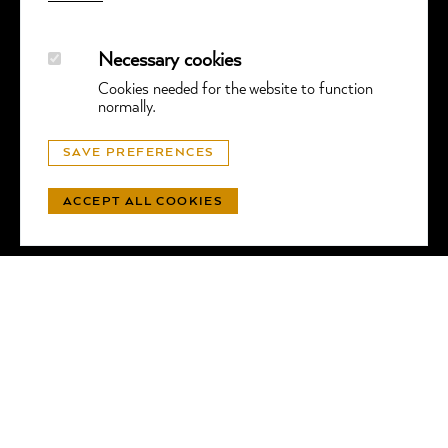
Necessary cookies
Cookies needed for the website to function
normally.
© GGTL LABORATORIES
SAVE PREFERENCES
PROTECTION DES DONNÉES
- SITE WEB PAR
LUNIC
ACCEPT ALL COOKIES