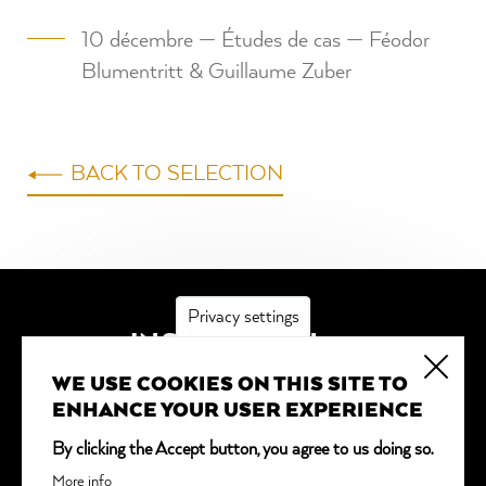
10 décembre — Études de cas — Féodor
Blumentritt & Guillaume Zuber
BACK TO SELECTION
Privacy settings
INSCRIPTION
WE USE COOKIES ON THIS SITE TO
*
obligatoire
ENHANCE YOUR USER EXPERIENCE
Adresse email
*
By clicking the Accept button, you agree to us doing so.
More info