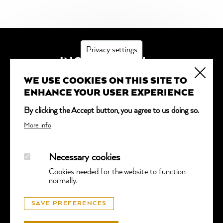
Privacy settings
INSCRIPTION
WE USE COOKIES ON THIS SITE TO
*
obligatoire
ENHANCE YOUR USER EXPERIENCE
Adresse email
*
By clicking the Accept button, you agree to us doing so.
More info
Necessary cookies
Cookies needed for the website to function
normally.
© GGTL LABORATORIES
SAVE PREFERENCES
PROTECTION DES DONNÉES
- SITE WEB PAR
LUNIC